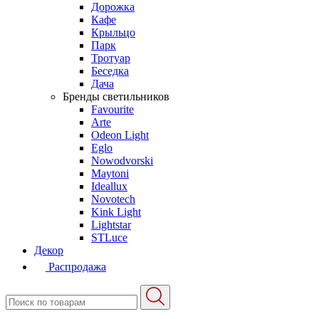
Дорожка
Кафе
Крыльцо
Парк
Тротуар
Беседка
Дача
Бренды светильников
Favourite
Arte
Odeon Light
Eglo
Nowodvorski
Maytoni
Ideallux
Novotech
Kink Light
Lightstar
STLuce
Декор
Распродажа