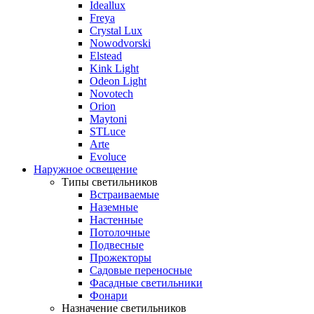
Ideallux
Freya
Crystal Lux
Nowodvorski
Elstead
Kink Light
Odeon Light
Novotech
Orion
Maytoni
STLuce
Arte
Evoluce
Наружное освещение
Типы светильников
Встраиваемые
Наземные
Настенные
Потолочные
Подвесные
Прожекторы
Садовые переносные
Фасадные светильники
Фонари
Назначение светильников