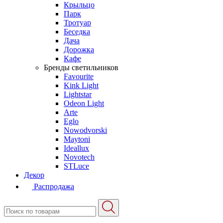
Крыльцо
Парк
Тротуар
Беседка
Дача
Дорожка
Кафе
Бренды светильников
Favourite
Kink Light
Lightstar
Odeon Light
Arte
Eglo
Nowodvorski
Maytoni
Ideallux
Novotech
STLuce
Декор
Распродажа