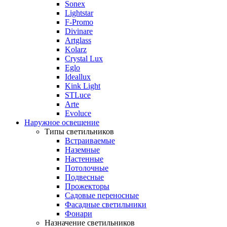
Sonex
Lightstar
F-Promo
Divinare
Artglass
Kolarz
Crystal Lux
Eglo
Ideallux
Kink Light
STLuce
Arte
Evoluce
Наружное освещение
Типы светильников
Встраиваемые
Наземные
Настенные
Потолочные
Подвесные
Прожекторы
Садовые переносные
Фасадные светильники
Фонари
Назначение светильников