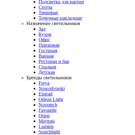
Подсветка для картин
Споты
Трековые
Точечные накладные
Назначение светильников
Зал
Кухня
Офис
Прихожая
Гостиная
Ванная
Ресторан и бар
Спальня
Детская
Бренды светильников
Freya
Nowodvorski
Elstead
Odeon Light
Novotech
Favourite
Orion
Maytoni
Lumion
Searchlight