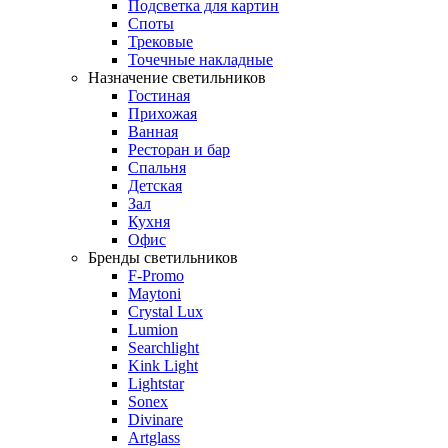
Подсветка для картин
Споты
Трековые
Точечные накладные
Назначение светильников
Гостиная
Прихожая
Ванная
Ресторан и бар
Спальня
Детская
Зал
Кухня
Офис
Бренды светильников
F-Promo
Maytoni
Crystal Lux
Lumion
Searchlight
Kink Light
Lightstar
Sonex
Divinare
Artglass