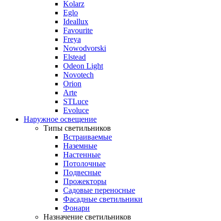
Kolarz
Eglo
Ideallux
Favourite
Freya
Nowodvorski
Elstead
Odeon Light
Novotech
Orion
Arte
STLuce
Evoluce
Наружное освещение
Типы светильников
Встраиваемые
Наземные
Настенные
Потолочные
Подвесные
Прожекторы
Садовые переносные
Фасадные светильники
Фонари
Назначение светильников