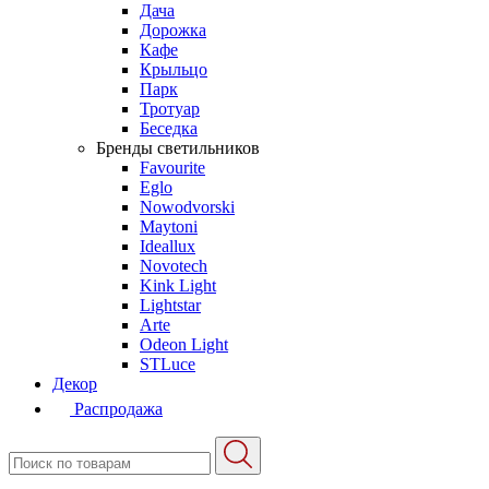
Дача
Дорожка
Кафе
Крыльцо
Парк
Тротуар
Беседка
Бренды светильников
Favourite
Eglo
Nowodvorski
Maytoni
Ideallux
Novotech
Kink Light
Lightstar
Arte
Odeon Light
STLuce
Декор
Распродажа