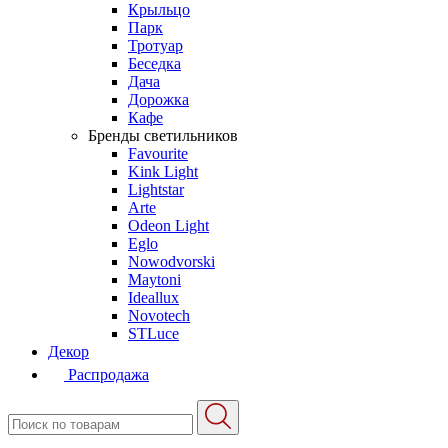
Крыльцо
Парк
Тротуар
Беседка
Дача
Дорожка
Кафе
Бренды светильников
Favourite
Kink Light
Lightstar
Arte
Odeon Light
Eglo
Nowodvorski
Maytoni
Ideallux
Novotech
STLuce
Декор
Распродажа