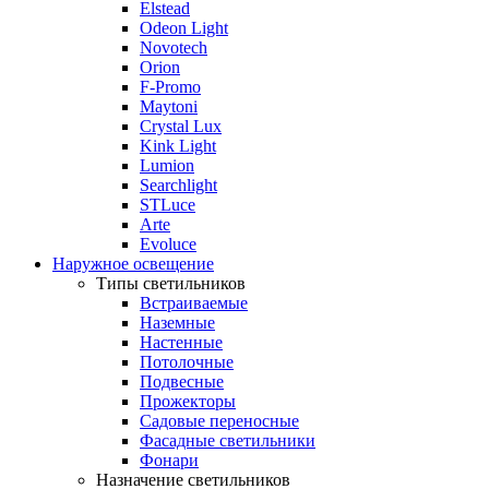
Elstead
Odeon Light
Novotech
Orion
F-Promo
Maytoni
Crystal Lux
Kink Light
Lumion
Searchlight
STLuce
Arte
Evoluce
Наружное освещение
Типы светильников
Встраиваемые
Наземные
Настенные
Потолочные
Подвесные
Прожекторы
Садовые переносные
Фасадные светильники
Фонари
Назначение светильников