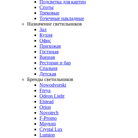
Подсветка для картин
Споты
Трековые
Точечные накладные
Назначение светильников
Зал
Кухня
Офис
Прихожая
Гостиная
Ванная
Ресторан и бар
Спальня
Детская
Бренды светильников
Nowodvorski
Freya
Odeon Light
Elstead
Orion
Novotech
F-Promo
Maytoni
Crystal Lux
Lumion