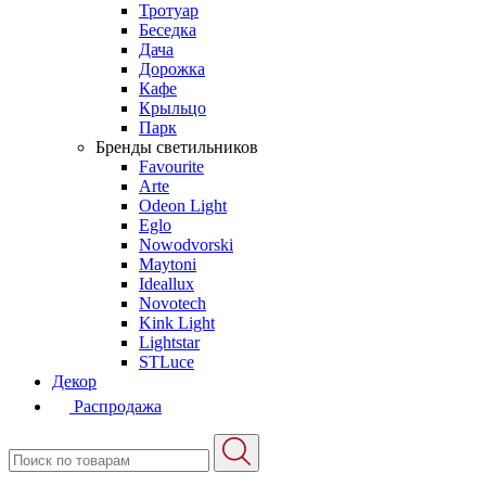
Тротуар
Беседка
Дача
Дорожка
Кафе
Крыльцо
Парк
Бренды светильников
Favourite
Arte
Odeon Light
Eglo
Nowodvorski
Maytoni
Ideallux
Novotech
Kink Light
Lightstar
STLuce
Декор
Распродажа