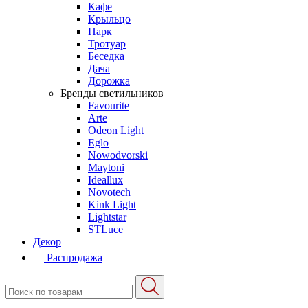
Кафе
Крыльцо
Парк
Тротуар
Беседка
Дача
Дорожка
Бренды светильников
Favourite
Arte
Odeon Light
Eglo
Nowodvorski
Maytoni
Ideallux
Novotech
Kink Light
Lightstar
STLuce
Декор
Распродажа