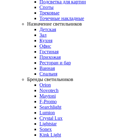
Подсветка для картин
Споты
Трековые
Точечные накладные
Назначение светильников
Детская
Зал
Кухня
Офис
Гостиная
Прихожая
Ресторан и бар
Ванная
Спальня
Бренды светильников
Orion
Novotech
Maytoni
F-Promo
Searchlight
Lumion
Crystal Lux
Lightstar
Sonex
Kink Light