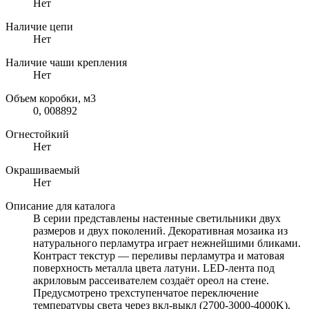
Нет
Наличие цепи
Нет
Наличие чаши крепления
Нет
Объем коробки, м3
0, 008892
Огнестойкий
Нет
Окрашиваемый
Нет
Описание для каталога
В серии представлены настенные светильники двух
размеров и двух поколений. Декоративная мозаика из
натурального перламутра играет нежнейшими бликами.
Контраст текстур — переливы перламутра и матовая
поверхность металла цвета латуни. LED-лента под
акриловым рассеивателем создаёт ореол на стене.
Предусмотрено трехступенчатое переключение
температуры света через вкл-выкл (2700-3000-4000K),