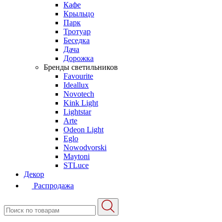
Кафе
Крыльцо
Парк
Тротуар
Беседка
Дача
Дорожка
Бренды светильников
Favourite
Ideallux
Novotech
Kink Light
Lightstar
Arte
Odeon Light
Eglo
Nowodvorski
Maytoni
STLuce
Декор
Распродажа