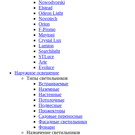
Nowodvorski
Elstead
Odeon Light
Novotech
Orion
F-Promo
Maytoni
Crystal Lux
Lumion
Searchlight
STLuce
Arte
Evoluce
Наружное освещение
Типы светильников
Встраиваемые
Наземные
Настенные
Потолочные
Подвесные
Прожекторы
Садовые переносные
Фасадные светильники
Фонари
Назначение светильников