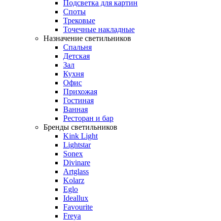
Подсветка для картин
Споты
Трековые
Точечные накладные
Назначение светильников
Спальня
Детская
Зал
Кухня
Офис
Прихожая
Гостиная
Ванная
Ресторан и бар
Бренды светильников
Kink Light
Lightstar
Sonex
Divinare
Artglass
Kolarz
Eglo
Ideallux
Favourite
Freya