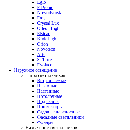
Eglo
F-Promo
Nowodvorski
Freya
Crystal Lux
Odeon Light
Elstead
Kink Light
Orion
Novotech
Arte
STLuce
Evoluce
Наружное освещение
Типы светильников
Встраиваемые
Наземные
Настенные
Потолочные
Подвесные
Прожекторы
Садовые переносные
Фасадные светильники
Фонари
Назначение светильников