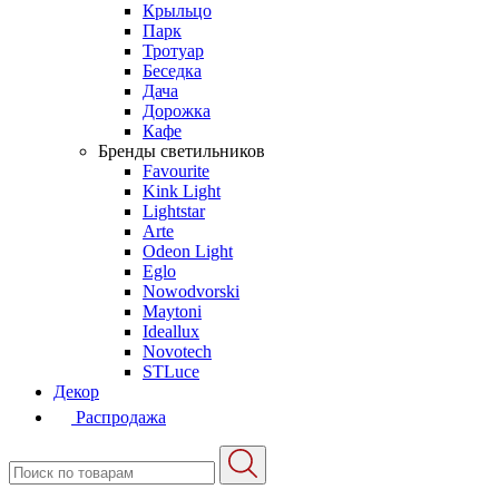
Крыльцо
Парк
Тротуар
Беседка
Дача
Дорожка
Кафе
Бренды светильников
Favourite
Kink Light
Lightstar
Arte
Odeon Light
Eglo
Nowodvorski
Maytoni
Ideallux
Novotech
STLuce
Декор
Распродажа