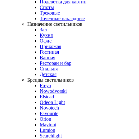
Подсветка для картин
Споты
Трековые
Точечные накладные
Назначение светильников
Зал
Кухня
Офис
Прихожая
Гостиная
Ванная
Ресторан и бар
Спальня
Детская
Бренды светильников
Freya
Nowodvorski
Elstead
Odeon Light
Novotech
Favourite
Orion
Maytoni
Lumion
Searchlight