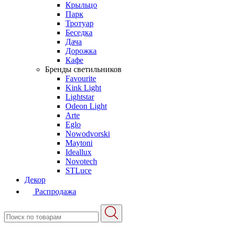
Крыльцо
Парк
Тротуар
Беседка
Дача
Дорожка
Кафе
Бренды светильников
Favourite
Kink Light
Lightstar
Odeon Light
Arte
Eglo
Nowodvorski
Maytoni
Ideallux
Novotech
STLuce
Декор
Распродажа