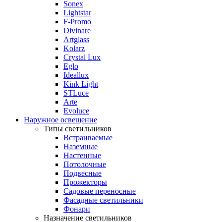
Sonex
Lightstar
F-Promo
Divinare
Artglass
Kolarz
Crystal Lux
Eglo
Ideallux
Kink Light
STLuce
Arte
Evoluce
Наружное освещение
Типы светильников
Встраиваемые
Наземные
Настенные
Потолочные
Подвесные
Прожекторы
Садовые переносные
Фасадные светильники
Фонари
Назначение светильников