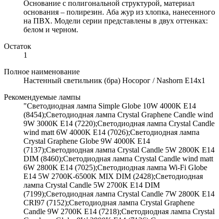
Основание с полигональной структурой, материал
основания – полирезин. Аба жур из хлопка, нанесенного
на ПВХ. Модели серии представлены в двух оттенках:
белом и черном.
Остаток
1
Полное наименование
Настенный светильник (бра) Носорог / Nashorn E14х1
Рекомендуемые лампы
"Светодиодная лампа Simple Globe 10W 4000K E14
(8454);Светодиодная лампа Crystal Graphene Candle wind
9W 3000K E14 (7220);Светодиодная лампа Crystal Candle
wind matt 6W 4000K E14 (7026);Светодиодная лампа
Crystal Graphene Globe 9W 4000K E14
(7137);Светодиодная лампа Crystal Candle 5W 2800K E14
DIM (8460);Светодиодная лампа Crystal Candle wind matt
6W 2800K E14 (7025);Светодиодная лампа Wi-Fi Globe
E14 5W 2700K-6500K MIX DIM (2428);Светодиодная
лампа Crystal Candle 5W 2700K E14 DIM
(7199);Светодиодная лампа Crystal Candle 7W 2800K E14
CRI97 (7152);Светодиодная лампа Crystal Graphene
Candle 9W 2700K E14 (7218);Светодиодная лампа Crystal