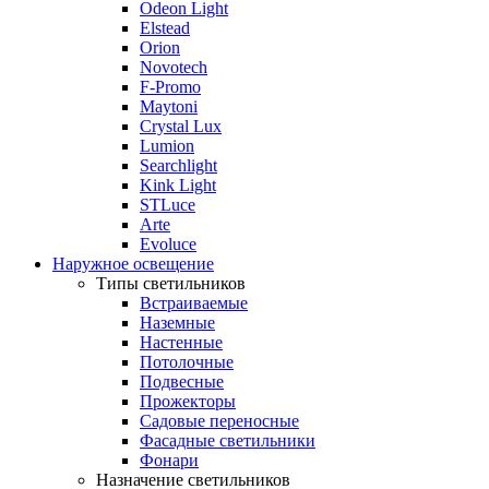
Odeon Light
Elstead
Orion
Novotech
F-Promo
Maytoni
Crystal Lux
Lumion
Searchlight
Kink Light
STLuce
Arte
Evoluce
Наружное освещение
Типы светильников
Встраиваемые
Наземные
Настенные
Потолочные
Подвесные
Прожекторы
Садовые переносные
Фасадные светильники
Фонари
Назначение светильников