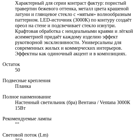
Характерный для серии контраст фактур: пористый
травертин бежевого оттенка, металл цвета крашеной
латуни и глянцевое стекло с «мятым» волнообразным
паттерном. LED-источник (3000К) по контуру создаёт
ореол на стене и подсвечивает стекло изнутри.
Крафтовая обработка с неидеальными краями и лёгкой
асимметрией придаёт каждому изделию эффект
рукотворной эксклюзивности. Универсальны для
современных жилых и коммерческих интерьеров.
Эффектны как одиночный акцент и в композициях.
Остаток
50
Подвесные крепления
Планка
Полное наименование
Настенный светильник (бра) Вентана / Ventana 3000К
15Вт
Рекомендуемые лампы
""
Световой поток (Lm)