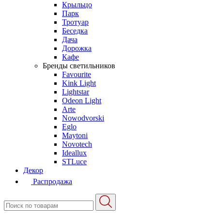
Крыльцо
Парк
Тротуар
Беседка
Дача
Дорожка
Кафе
Бренды светильников
Favourite
Kink Light
Lightstar
Odeon Light
Arte
Nowodvorski
Eglo
Maytoni
Novotech
Ideallux
STLuce
Декор
Распродажа