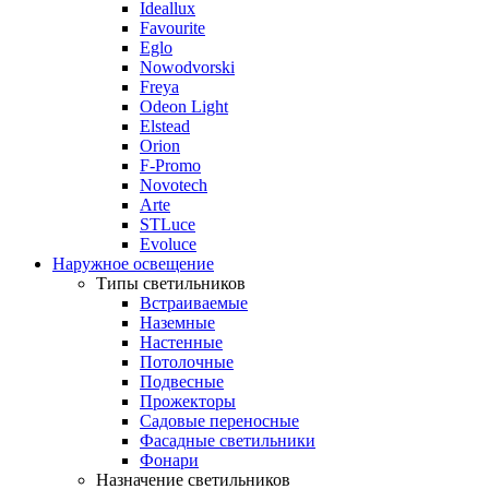
Ideallux
Favourite
Eglo
Nowodvorski
Freya
Odeon Light
Elstead
Orion
F-Promo
Novotech
Arte
STLuce
Evoluce
Наружное освещение
Типы светильников
Встраиваемые
Наземные
Настенные
Потолочные
Подвесные
Прожекторы
Садовые переносные
Фасадные светильники
Фонари
Назначение светильников