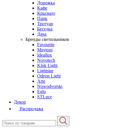
Дорожка
Кафе
Крыльцо
Парк
Тротуар
Беседка
Дача
Бренды светильников
Favourite
Maytoni
Ideallux
Novotech
Kink Light
Lightstar
Odeon Light
Arte
Nowodvorski
Eglo
STLuce
Декор
Распродажа