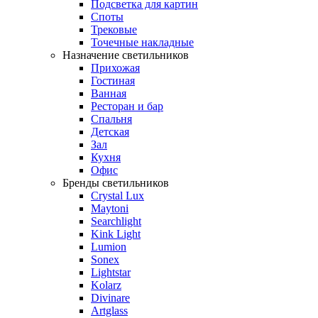
Подсветка для картин
Споты
Трековые
Точечные накладные
Назначение светильников
Прихожая
Гостиная
Ванная
Ресторан и бар
Спальня
Детская
Зал
Кухня
Офис
Бренды светильников
Crystal Lux
Maytoni
Searchlight
Kink Light
Lumion
Sonex
Lightstar
Kolarz
Divinare
Artglass