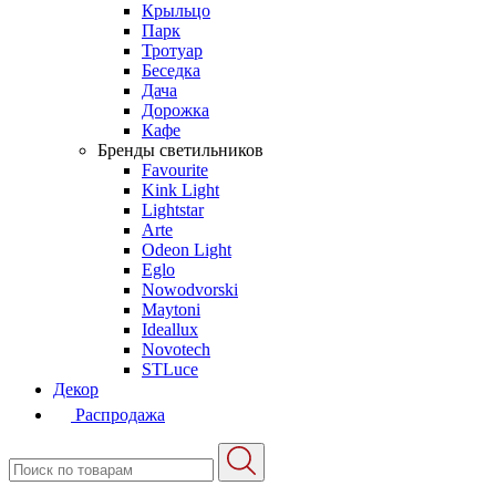
Крыльцо
Парк
Тротуар
Беседка
Дача
Дорожка
Кафе
Бренды светильников
Favourite
Kink Light
Lightstar
Arte
Odeon Light
Eglo
Nowodvorski
Maytoni
Ideallux
Novotech
STLuce
Декор
Распродажа