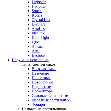
Lightstar
F-Promo
Sonex
Kolarz
Crystal Lux
Divinare
Artglass
Ideallux
Kink Light
Eglo
STLuce
Arte
Evoluce
Наружное освещение
Типы светильников
Встраиваемые
Наземные
Настенные
Потолочные
Подвесные
Прожекторы
Садовые переносные
Фасадные светильники
Фонари
Назначение светильников