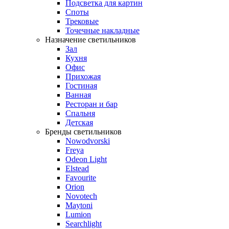
Подсветка для картин
Споты
Трековые
Точечные накладные
Назначение светильников
Зал
Кухня
Офис
Прихожая
Гостиная
Ванная
Ресторан и бар
Спальня
Детская
Бренды светильников
Nowodvorski
Freya
Odeon Light
Elstead
Favourite
Orion
Novotech
Maytoni
Lumion
Searchlight