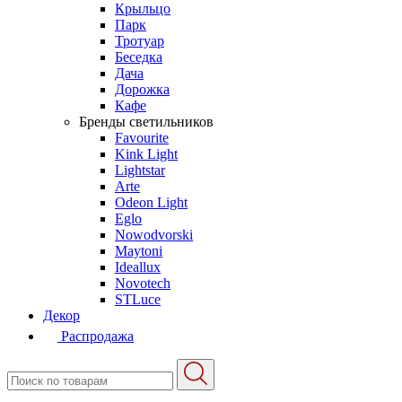
Крыльцо
Парк
Тротуар
Беседка
Дача
Дорожка
Кафе
Бренды светильников
Favourite
Kink Light
Lightstar
Arte
Odeon Light
Eglo
Nowodvorski
Maytoni
Ideallux
Novotech
STLuce
Декор
Распродажа