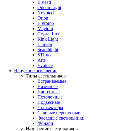
Elstead
Odeon Light
Novotech
Orion
F-Promo
Maytoni
Crystal Lux
Kink Light
Lumion
Searchlight
STLuce
Arte
Evoluce
Наружное освещение
Типы светильников
Встраиваемые
Наземные
Настенные
Потолочные
Подвесные
Прожекторы
Садовые переносные
Фасадные светильники
Фонари
Назначение светильников