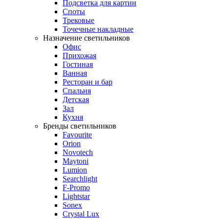
Подсветка для картин
Споты
Трековые
Точечные накладные
Назначение светильников
Офис
Прихожая
Гостиная
Ванная
Ресторан и бар
Спальня
Детская
Зал
Кухня
Бренды светильников
Favourite
Orion
Novotech
Maytoni
Lumion
Searchlight
F-Promo
Lightstar
Sonex
Crystal Lux