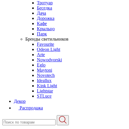
Тротуар
Беседка
Дача
Дорожка
Кафе
Крыльцо
Парк
Бренды светильников
Favourite
Odeon Light
Arte
Nowodvorski
Eglo
Maytoni
Novotech
Ideallux
Kink Light
Lightstar
STLuce
Декор
Распродажа