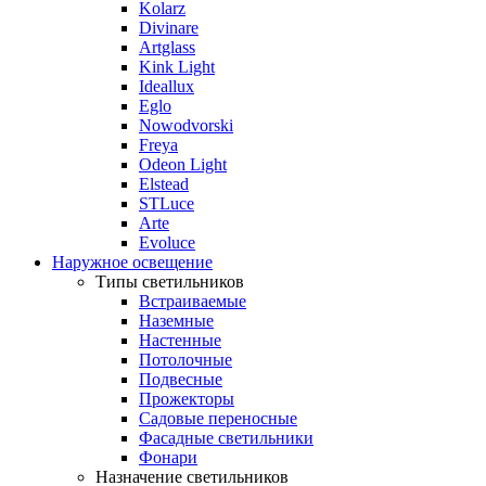
Kolarz
Divinare
Artglass
Kink Light
Ideallux
Eglo
Nowodvorski
Freya
Odeon Light
Elstead
STLuce
Arte
Evoluce
Наружное освещение
Типы светильников
Встраиваемые
Наземные
Настенные
Потолочные
Подвесные
Прожекторы
Садовые переносные
Фасадные светильники
Фонари
Назначение светильников