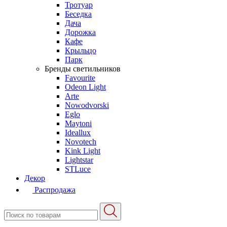
Тротуар
Беседка
Дача
Дорожка
Кафе
Крыльцо
Парк
Бренды светильников
Favourite
Odeon Light
Arte
Nowodvorski
Eglo
Maytoni
Ideallux
Novotech
Kink Light
Lightstar
STLuce
Декор
Распродажа