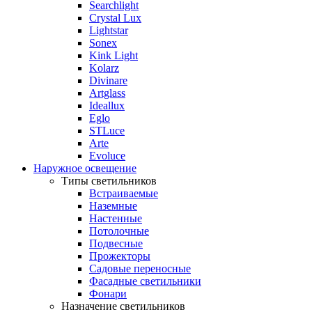
Searchlight
Crystal Lux
Lightstar
Sonex
Kink Light
Kolarz
Divinare
Artglass
Ideallux
Eglo
STLuce
Arte
Evoluce
Наружное освещение
Типы светильников
Встраиваемые
Наземные
Настенные
Потолочные
Подвесные
Прожекторы
Садовые переносные
Фасадные светильники
Фонари
Назначение светильников