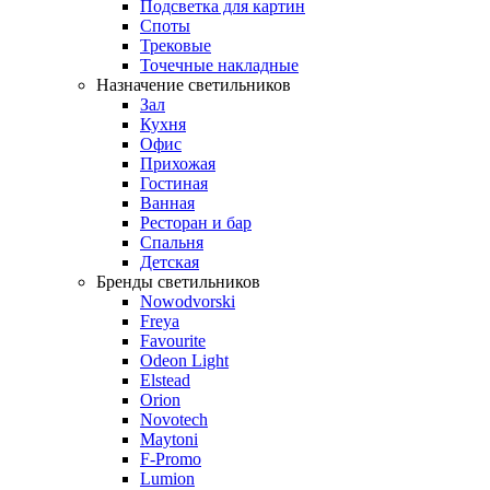
Подсветка для картин
Споты
Трековые
Точечные накладные
Назначение светильников
Зал
Кухня
Офис
Прихожая
Гостиная
Ванная
Ресторан и бар
Спальня
Детская
Бренды светильников
Nowodvorski
Freya
Favourite
Odeon Light
Elstead
Orion
Novotech
Maytoni
F-Promo
Lumion