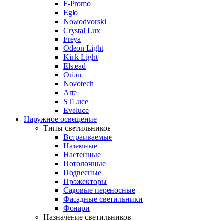
F-Promo
Eglo
Nowodvorski
Crystal Lux
Freya
Odeon Light
Kink Light
Elstead
Orion
Novotech
Arte
STLuce
Evoluce
Наружное освещение
Типы светильников
Встраиваемые
Наземные
Настенные
Потолочные
Подвесные
Прожекторы
Садовые переносные
Фасадные светильники
Фонари
Назначение светильников