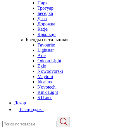
Парк
Тротуар
Беседка
Дача
Дорожка
Кафе
Крыльцо
Бренды светильников
Favourite
Lightstar
Arte
Odeon Light
Eglo
Nowodvorski
Maytoni
Ideallux
Novotech
Kink Light
STLuce
Декор
Распродажа