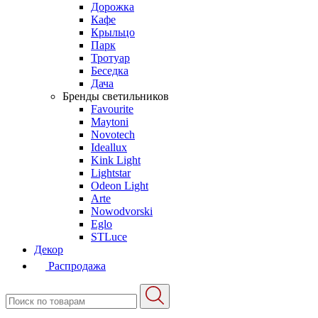
Дорожка
Кафе
Крыльцо
Парк
Тротуар
Беседка
Дача
Бренды светильников
Favourite
Maytoni
Novotech
Ideallux
Kink Light
Lightstar
Odeon Light
Arte
Nowodvorski
Eglo
STLuce
Декор
Распродажа