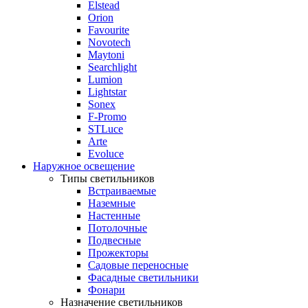
Elstead
Orion
Favourite
Novotech
Maytoni
Searchlight
Lumion
Lightstar
Sonex
F-Promo
STLuce
Arte
Evoluce
Наружное освещение
Типы светильников
Встраиваемые
Наземные
Настенные
Потолочные
Подвесные
Прожекторы
Садовые переносные
Фасадные светильники
Фонари
Назначение светильников