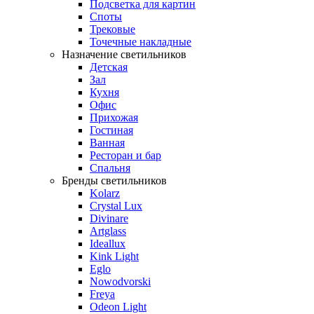
Подсветка для картин
Споты
Трековые
Точечные накладные
Назначение светильников
Детская
Зал
Кухня
Офис
Прихожая
Гостиная
Ванная
Ресторан и бар
Спальня
Бренды светильников
Kolarz
Crystal Lux
Divinare
Artglass
Ideallux
Kink Light
Eglo
Nowodvorski
Freya
Odeon Light