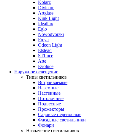
Kolarz
Divinare
Artglass
Kink Light
Ideallux
Eglo
Nowodvorski
Freya
Odeon Light
Elstead
STLuce
Arte
Evoluce
Наружное освещение
Типы светильников
Встраиваемые
Наземные
Настенные
Потолочные
Подвесные
Прожекторы
Садовые переносные
Фасадные светильники
Фонари
Назначение светильников