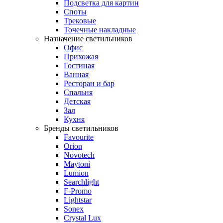
Подсветка для картин
Споты
Трековые
Точечные накладные
Назначение светильников
Офис
Прихожая
Гостиная
Ванная
Ресторан и бар
Спальня
Детская
Зал
Кухня
Бренды светильников
Favourite
Orion
Novotech
Maytoni
Lumion
Searchlight
F-Promo
Lightstar
Sonex
Crystal Lux