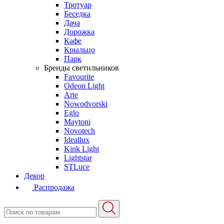
Тротуар
Беседка
Дача
Дорожка
Кафе
Крыльцо
Парк
Бренды светильников
Favourite
Odeon Light
Arte
Nowodvorski
Eglo
Maytoni
Novotech
Ideallux
Kink Light
Lightstar
STLuce
Декор
Распродажа