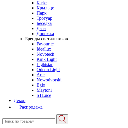
Кафе
Крыльцо
Парк
Тротуар
Беседка
Дача
Дорожка
Бренды светильников
Favourite
Ideallux
Novotech
Kink Light
Lightstar
Odeon Light
Arte
Nowodvorski
Eglo
Maytoni
STLuce
Декор
Распродажа