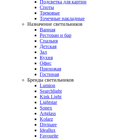
Подсветка для картин
Споты
Трековые
Точечные накладные
Назначение светильников
Ванная
Ресторан и бар
Спальня
Детская
Зал
Кухня
Офис
Прихожая
Гостиная
Бренды светильников
Lumion
Searchlight
Kink Light
Lightstar
Sonex
Artglass
Kolarz
Divinare
Ideallux
Favourite