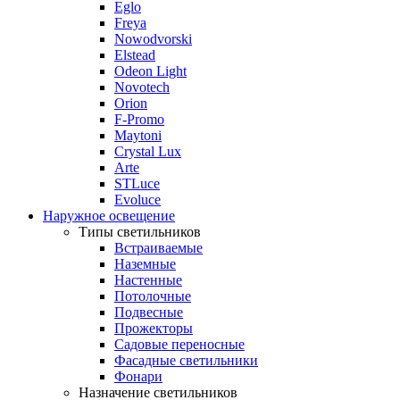
Eglo
Freya
Nowodvorski
Elstead
Odeon Light
Novotech
Orion
F-Promo
Maytoni
Crystal Lux
Arte
STLuce
Evoluce
Наружное освещение
Типы светильников
Встраиваемые
Наземные
Настенные
Потолочные
Подвесные
Прожекторы
Садовые переносные
Фасадные светильники
Фонари
Назначение светильников