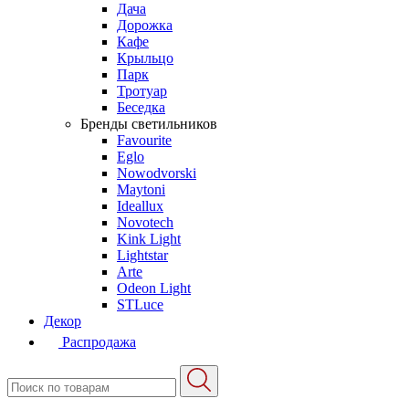
Дача
Дорожка
Кафе
Крыльцо
Парк
Тротуар
Беседка
Бренды светильников
Favourite
Eglo
Nowodvorski
Maytoni
Ideallux
Novotech
Kink Light
Lightstar
Arte
Odeon Light
STLuce
Декор
Распродажа