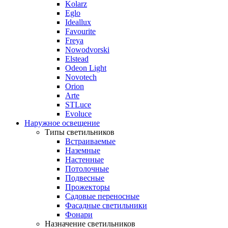
Kolarz
Eglo
Ideallux
Favourite
Freya
Nowodvorski
Elstead
Odeon Light
Novotech
Orion
Arte
STLuce
Evoluce
Наружное освещение
Типы светильников
Встраиваемые
Наземные
Настенные
Потолочные
Подвесные
Прожекторы
Садовые переносные
Фасадные светильники
Фонари
Назначение светильников