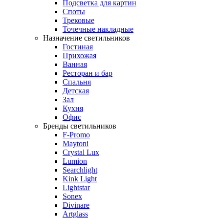
Подсветка для картин
Споты
Трековые
Точечные накладные
Назначение светильников
Гостиная
Прихожая
Ванная
Ресторан и бар
Спальня
Детская
Зал
Кухня
Офис
Бренды светильников
F-Promo
Maytoni
Crystal Lux
Lumion
Searchlight
Kink Light
Lightstar
Sonex
Divinare
Artglass