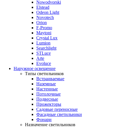
Nowodvorski
Elstead
Odeon Light
Novotech
Orion
F-Promo
Maytoni
Crystal Lux
Lumion
Searchlight
STLuce
Arte
Evoluce
Наружное освещение
Типы светильников
Встраиваемые
Наземные
Настенные
Потолочные
Подвесные
Прожекторы
Садовые переносные
Фасадные светильники
Фонари
Назначение светильников