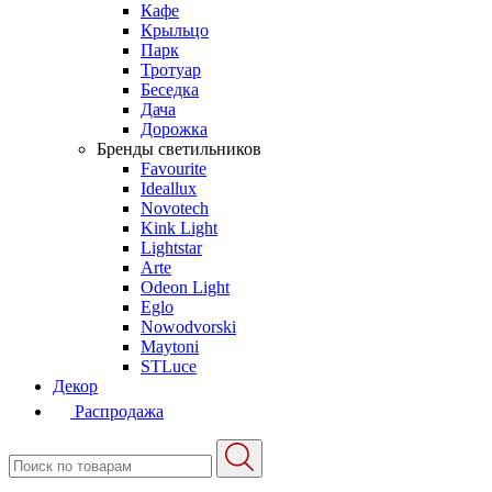
Кафе
Крыльцо
Парк
Тротуар
Беседка
Дача
Дорожка
Бренды светильников
Favourite
Ideallux
Novotech
Kink Light
Lightstar
Arte
Odeon Light
Eglo
Nowodvorski
Maytoni
STLuce
Декор
Распродажа