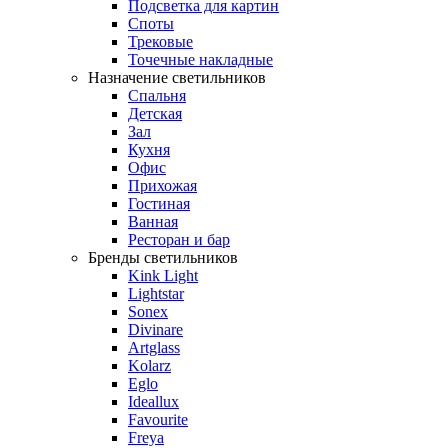
Подсветка для картин
Споты
Трековые
Точечные накладные
Назначение светильников
Спальня
Детская
Зал
Кухня
Офис
Прихожая
Гостиная
Ванная
Ресторан и бар
Бренды светильников
Kink Light
Lightstar
Sonex
Divinare
Artglass
Kolarz
Eglo
Ideallux
Favourite
Freya