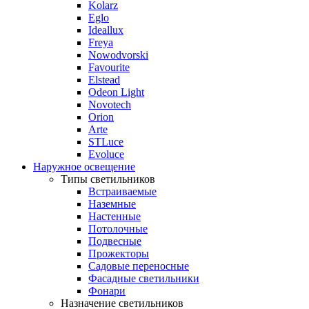
Kolarz
Eglo
Ideallux
Freya
Nowodvorski
Favourite
Elstead
Odeon Light
Novotech
Orion
Arte
STLuce
Evoluce
Наружное освещение
Типы светильников
Встраиваемые
Наземные
Настенные
Потолочные
Подвесные
Прожекторы
Садовые переносные
Фасадные светильники
Фонари
Назначение светильников