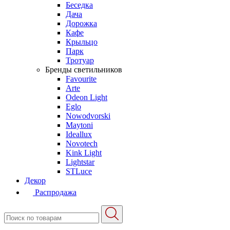
Беседка
Дача
Дорожка
Кафе
Крыльцо
Парк
Тротуар
Бренды светильников
Favourite
Arte
Odeon Light
Eglo
Nowodvorski
Maytoni
Ideallux
Novotech
Kink Light
Lightstar
STLuce
Декор
Распродажа