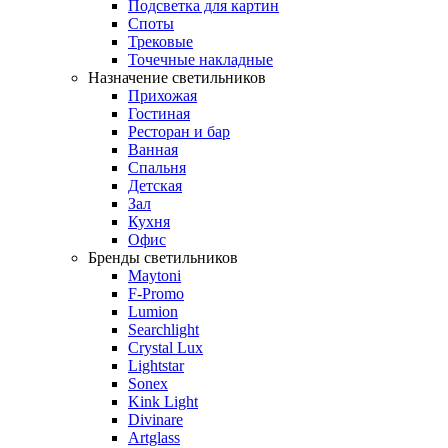
Подсветка для картин
Споты
Трековые
Точечные накладные
Назначение светильников
Прихожая
Гостиная
Ресторан и бар
Ванная
Спальня
Детская
Зал
Кухня
Офис
Бренды светильников
Maytoni
F-Promo
Lumion
Searchlight
Crystal Lux
Lightstar
Sonex
Kink Light
Divinare
Artglass