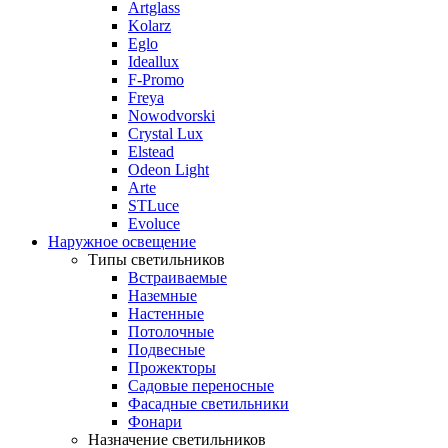
Artglass
Kolarz
Eglo
Ideallux
F-Promo
Freya
Nowodvorski
Crystal Lux
Elstead
Odeon Light
Arte
STLuce
Evoluce
Наружное освещение
Типы светильников
Встраиваемые
Наземные
Настенные
Потолочные
Подвесные
Прожекторы
Садовые переносные
Фасадные светильники
Фонари
Назначение светильников