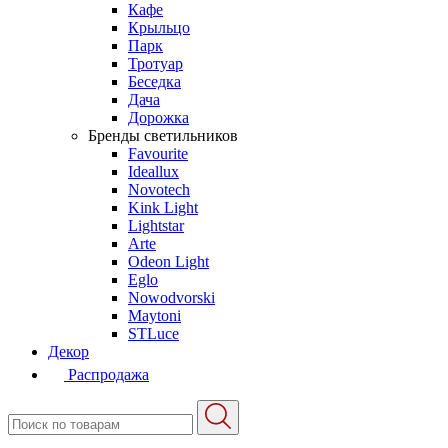
Кафе
Крыльцо
Парк
Тротуар
Беседка
Дача
Дорожка
Бренды светильников
Favourite
Ideallux
Novotech
Kink Light
Lightstar
Arte
Odeon Light
Eglo
Nowodvorski
Maytoni
STLuce
Декор
Распродажа