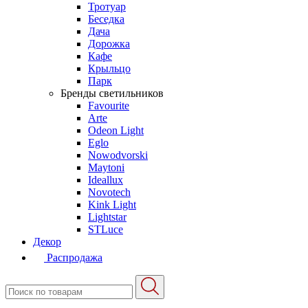
Тротуар
Беседка
Дача
Дорожка
Кафе
Крыльцо
Парк
Бренды светильников
Favourite
Arte
Odeon Light
Eglo
Nowodvorski
Maytoni
Ideallux
Novotech
Kink Light
Lightstar
STLuce
Декор
Распродажа