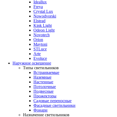
Ideallux
Freya
Crystal Lux
Nowodvorski
Elstead
Kink Light
Odeon Light
Novotech
Orion
Maytoni
STLuce
Arte
Evoluce
Наружное освещение
Типы светильников
Встраиваемые
Наземные
Настенные
Потолочные
Подвесные
Прожекторы
Садовые переносные
Фасадные светильники
Фонари
Назначение светильников