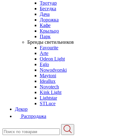
Тротуар
Беседка
Дача
Дорожка
Кафе
Крыльцо
Парк
Бренды светильников
Favourite
Arte
Odeon Light
Eglo
Nowodvorski
Maytoni
Ideallux
Novotech
Kink Light
Lightstar
STLuce
Декор
Распродажа