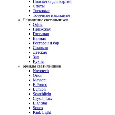
Подсветка для картин
Споты
Трековые
Точечные накладные
Назначение светильников
Офис
Прихожая
Гостиная
Ванная
Ресторан и бар
Спальня
Детская
Зал
Кухня
Бренды светильников
Novotech
Orion
Maytoni
F-Promo
Lumion
Searchlight
Crystal Lux
Lightstar
Sonex
Kink Light