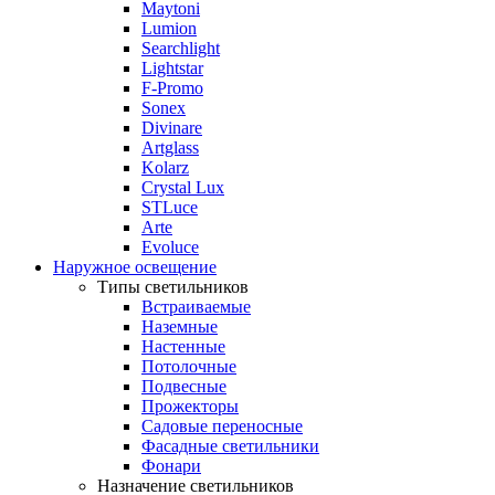
Maytoni
Lumion
Searchlight
Lightstar
F-Promo
Sonex
Divinare
Artglass
Kolarz
Crystal Lux
STLuce
Arte
Evoluce
Наружное освещение
Типы светильников
Встраиваемые
Наземные
Настенные
Потолочные
Подвесные
Прожекторы
Садовые переносные
Фасадные светильники
Фонари
Назначение светильников