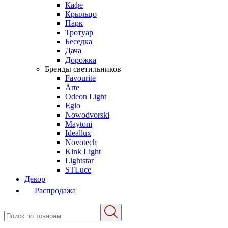
Кафе
Крыльцо
Парк
Тротуар
Беседка
Дача
Дорожка
Бренды светильников
Favourite
Arte
Odeon Light
Eglo
Nowodvorski
Maytoni
Ideallux
Novotech
Kink Light
Lightstar
STLuce
Декор
Распродажа