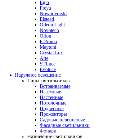
Eglo
Freya
Nowodvorski
Elstead
Odeon Light
Novotech
Orion
F-Promo
Maytoni
Crystal Lux
Arte
STLuce
Evoluce
Наружное освещение
Типы светильников
Встраиваемые
Наземные
Настенные
Потолочные
Подвесные
Прожекторы
Садовые переносные
Фасадные светильники
Фонари
Назначение светильников