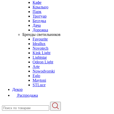
Кафе
Крыльцо
Парк
Тротуар
Беседка
Дача
Дорожка
Бренды светильников
Favourite
Ideallux
Novotech
Kink Light
Lightstar
Odeon Light
Arte
Nowodvorski
Eglo
Maytoni
STLuce
Декор
Распродажа