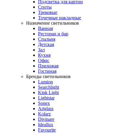
Подсветка для картин
Споты
Трековые
Точечные накладные
Назначение светильников
Ванная
Ресторан и бар
Спальня
Детская
Зал
Кухня
Офис
Прихожая
Гостиная
Бренды светильников
Lumion
Searchlight
Kink Light
Lightstar
Sonex
Artglass
Kolarz
Divinare
Ideallux
Favourite