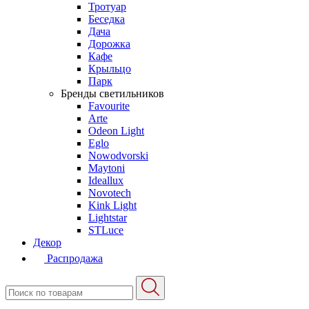
Тротуар
Беседка
Дача
Дорожка
Кафе
Крыльцо
Парк
Бренды светильников
Favourite
Arte
Odeon Light
Eglo
Nowodvorski
Maytoni
Ideallux
Novotech
Kink Light
Lightstar
STLuce
Декор
Распродажа