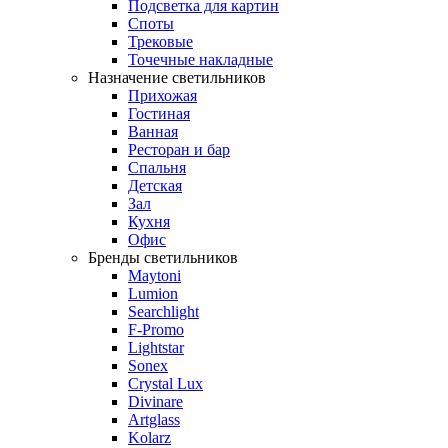
Подсветка для картин
Споты
Трековые
Точечные накладные
Назначение светильников
Прихожая
Гостиная
Ванная
Ресторан и бар
Спальня
Детская
Зал
Кухня
Офис
Бренды светильников
Maytoni
Lumion
Searchlight
F-Promo
Lightstar
Sonex
Crystal Lux
Divinare
Artglass
Kolarz