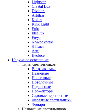
Lightstar
Crystal Lux
Divinare
Artglass
Kolarz
Kink Light
Eglo
Ideallux
Freya
Nowodvorski
STLuce
Arte
Evoluce
Наружное освещение
Типы светильников
Встраиваемые
Наземные
Настенные
Потолочные
Подвесные
Прожекторы
Садовые переносные
Фасадные светильники
Фонари
Назначение светильников