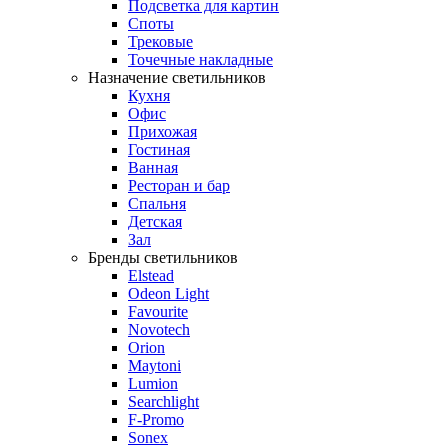
Подсветка для картин
Споты
Трековые
Точечные накладные
Назначение светильников
Кухня
Офис
Прихожая
Гостиная
Ванная
Ресторан и бар
Спальня
Детская
Зал
Бренды светильников
Elstead
Odeon Light
Favourite
Novotech
Orion
Maytoni
Lumion
Searchlight
F-Promo
Sonex