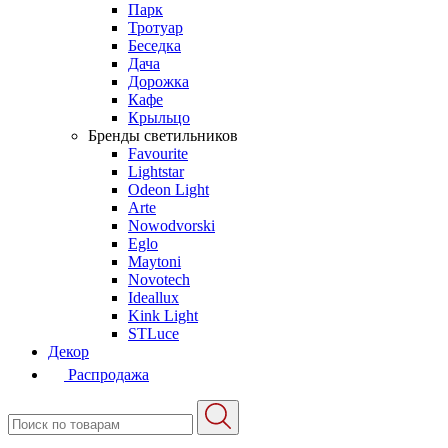
Парк
Тротуар
Беседка
Дача
Дорожка
Кафе
Крыльцо
Бренды светильников
Favourite
Lightstar
Odeon Light
Arte
Nowodvorski
Eglo
Maytoni
Novotech
Ideallux
Kink Light
STLuce
Декор
Распродажа