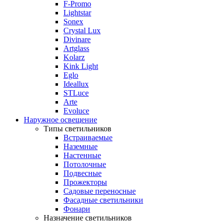
F-Promo
Lightstar
Sonex
Crystal Lux
Divinare
Artglass
Kolarz
Kink Light
Eglo
Ideallux
STLuce
Arte
Evoluce
Наружное освещение
Типы светильников
Встраиваемые
Наземные
Настенные
Потолочные
Подвесные
Прожекторы
Садовые переносные
Фасадные светильники
Фонари
Назначение светильников