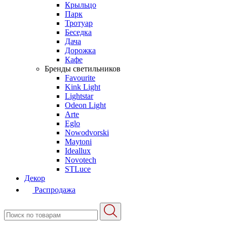
Крыльцо
Парк
Тротуар
Беседка
Дача
Дорожка
Кафе
Бренды светильников
Favourite
Kink Light
Lightstar
Odeon Light
Arte
Eglo
Nowodvorski
Maytoni
Ideallux
Novotech
STLuce
Декор
Распродажа