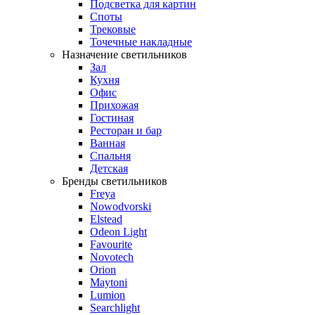
Подсветка для картин
Споты
Трековые
Точечные накладные
Назначение светильников
Зал
Кухня
Офис
Прихожая
Гостиная
Ресторан и бар
Ванная
Спальня
Детская
Бренды светильников
Freya
Nowodvorski
Elstead
Odeon Light
Favourite
Novotech
Orion
Maytoni
Lumion
Searchlight