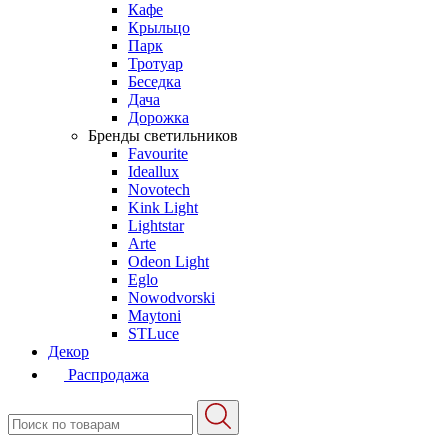
Кафе
Крыльцо
Парк
Тротуар
Беседка
Дача
Дорожка
Бренды светильников
Favourite
Ideallux
Novotech
Kink Light
Lightstar
Arte
Odeon Light
Eglo
Nowodvorski
Maytoni
STLuce
Декор
Распродажа