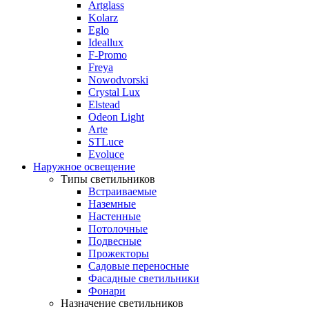
Artglass
Kolarz
Eglo
Ideallux
F-Promo
Freya
Nowodvorski
Crystal Lux
Elstead
Odeon Light
Arte
STLuce
Evoluce
Наружное освещение
Типы светильников
Встраиваемые
Наземные
Настенные
Потолочные
Подвесные
Прожекторы
Садовые переносные
Фасадные светильники
Фонари
Назначение светильников