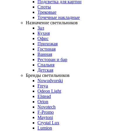
Подсветка для картин
Споты
Трековые
Точечные накладные
Назначение светильников
Зал
Кухня
Офис
Прихожая
Гостиная
Ванная
Ресторан и бар
Спальня
Детская
Бренды светильников
Nowodvorski
Freya
Odeon Light
Elstead
Orion
Novotech
F-Promo
Maytoni
Crystal Lux
Lumion