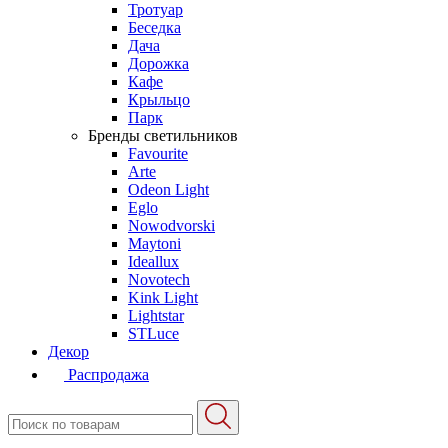
Тротуар
Беседка
Дача
Дорожка
Кафе
Крыльцо
Парк
Бренды светильников
Favourite
Arte
Odeon Light
Eglo
Nowodvorski
Maytoni
Ideallux
Novotech
Kink Light
Lightstar
STLuce
Декор
Распродажа