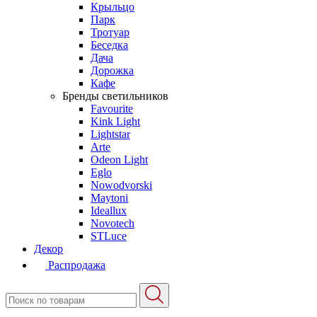
Крыльцо
Парк
Тротуар
Беседка
Дача
Дорожка
Кафе
Бренды светильников
Favourite
Kink Light
Lightstar
Arte
Odeon Light
Eglo
Nowodvorski
Maytoni
Ideallux
Novotech
STLuce
Декор
Распродажа