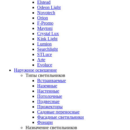
Elstead
Odeon Light
Novotech
Orion
F-Promo
Maytoni
Crystal Lux
Kink Light
Lumion
Searchlight
STLuce
Arte
Evoluce
Наружное освещение
Типы светильников
Встраиваемые
Наземные
Настенные
Потолочные
Подвесные
Прожекторы
Садовые переносные
Фасадные светильники
Фонари
Назначение светильников