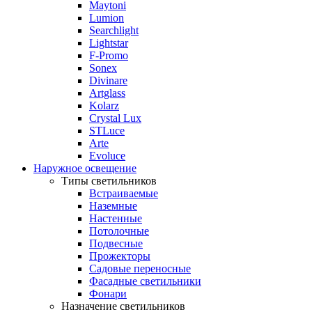
Maytoni
Lumion
Searchlight
Lightstar
F-Promo
Sonex
Divinare
Artglass
Kolarz
Crystal Lux
STLuce
Arte
Evoluce
Наружное освещение
Типы светильников
Встраиваемые
Наземные
Настенные
Потолочные
Подвесные
Прожекторы
Садовые переносные
Фасадные светильники
Фонари
Назначение светильников