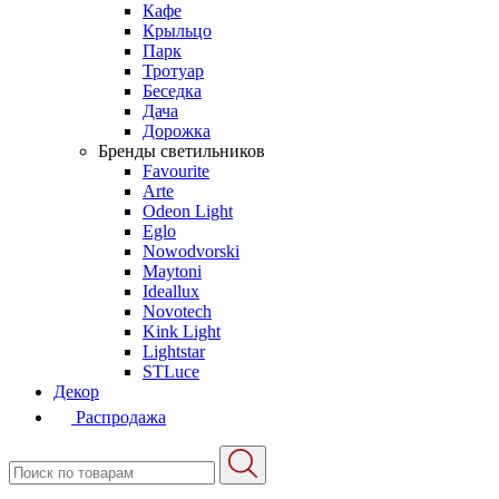
Кафе
Крыльцо
Парк
Тротуар
Беседка
Дача
Дорожка
Бренды светильников
Favourite
Arte
Odeon Light
Eglo
Nowodvorski
Maytoni
Ideallux
Novotech
Kink Light
Lightstar
STLuce
Декор
Распродажа