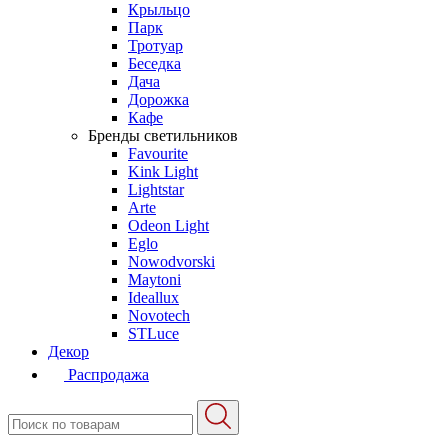
Крыльцо
Парк
Тротуар
Беседка
Дача
Дорожка
Кафе
Бренды светильников
Favourite
Kink Light
Lightstar
Arte
Odeon Light
Eglo
Nowodvorski
Maytoni
Ideallux
Novotech
STLuce
Декор
Распродажа