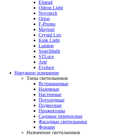
Elstead
Odeon Light
Novotech
Orion
F-Promo
Maytoni
Crystal Lux
Kink Light
Lumion
Searchlight
STLuce
Arte
Evoluce
Наружное освещение
Типы светильников
Встраиваемые
Наземные
Настенные
Потолочные
Подвесные
Прожекторы
Садовые переносные
Фасадные светильники
Фонари
Назначение светильников