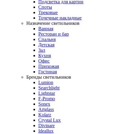
Подсветка для картин
Споты
Трековые
Точечные накладные
Назначение светильников
Ванная
Ресторан и бар
Спальня
Детская
Зал
Кухня
Офис
Прихожая
Гостиная
Бренды светильников
Lumion
Searchlight
Lightstar
F-Promo
Sonex
Artglass
Kolarz
Crystal Lux
Divinare
Ideallux