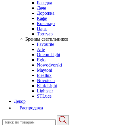
Беседка
Дача
Дорожка
Кафе
Крыльцо
Парк
Тротуар
Бренды светильников
Favourite
Arte
Odeon Light
Eglo
Nowodvorski
Maytoni
Ideallux
Novotech
Kink Light
Lightstar
STLuce
Декор
Распродажа