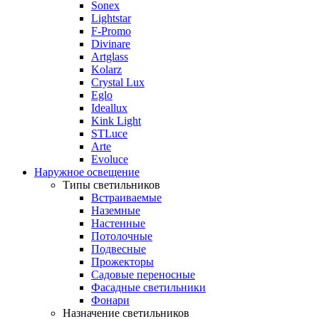
Sonex
Lightstar
F-Promo
Divinare
Artglass
Kolarz
Crystal Lux
Eglo
Ideallux
Kink Light
STLuce
Arte
Evoluce
Наружное освещение
Типы светильников
Встраиваемые
Наземные
Настенные
Потолочные
Подвесные
Прожекторы
Садовые переносные
Фасадные светильники
Фонари
Назначение светильников