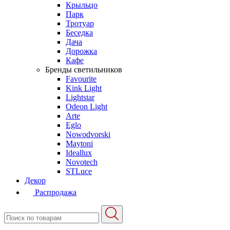
Крыльцо
Парк
Тротуар
Беседка
Дача
Дорожка
Кафе
Бренды светильников
Favourite
Kink Light
Lightstar
Odeon Light
Arte
Eglo
Nowodvorski
Maytoni
Ideallux
Novotech
STLuce
Декор
Распродажа