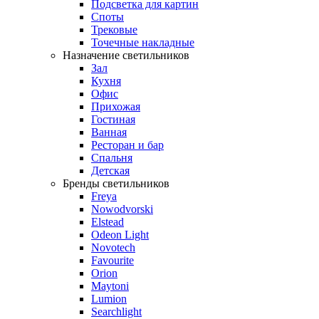
Подсветка для картин
Споты
Трековые
Точечные накладные
Назначение светильников
Зал
Кухня
Офис
Прихожая
Гостиная
Ванная
Ресторан и бар
Спальня
Детская
Бренды светильников
Freya
Nowodvorski
Elstead
Odeon Light
Novotech
Favourite
Orion
Maytoni
Lumion
Searchlight