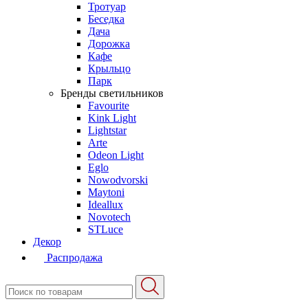
Тротуар
Беседка
Дача
Дорожка
Кафе
Крыльцо
Парк
Бренды светильников
Favourite
Kink Light
Lightstar
Arte
Odeon Light
Eglo
Nowodvorski
Maytoni
Ideallux
Novotech
STLuce
Декор
Распродажа