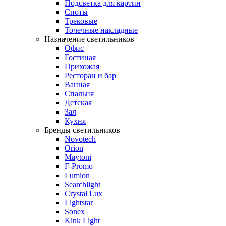
Подсветка для картин
Споты
Трековые
Точечные накладные
Назначение светильников
Офис
Гостиная
Прихожая
Ресторан и бар
Ванная
Спальня
Детская
Зал
Кухня
Бренды светильников
Novotech
Orion
Maytoni
F-Promo
Lumion
Searchlight
Crystal Lux
Lightstar
Sonex
Kink Light