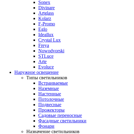
Sonex
Divinare
Artglass
Kolarz
F-Promo
Eglo
Ideallux
Crystal Lux
Freya
Nowodvorski
STLuce
Arte
Evoluce
Наружное освещение
Типы светильников
Встраиваемые
Наземные
Настенные
Потолочные
Подвесные
Прожекторы
Садовые переносные
Фасадные светильники
Фонари
Назначение светильников