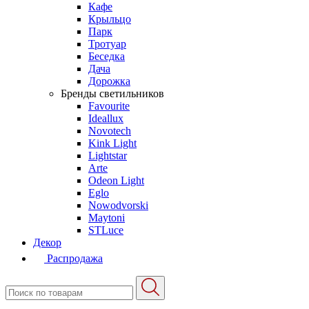
Кафе
Крыльцо
Парк
Тротуар
Беседка
Дача
Дорожка
Бренды светильников
Favourite
Ideallux
Novotech
Kink Light
Lightstar
Arte
Odeon Light
Eglo
Nowodvorski
Maytoni
STLuce
Декор
Распродажа