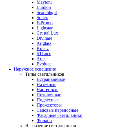
Maytoni
Lumion
Searchlight
Sonex
F-Promo
Lightstar
Crystal Lux
Divinare
Artglass
Kolarz
STLuce
Arte
Evoluce
Наружное освещение
Типы светильников
Встраиваемые
Наземные
Настенные
Потолочные
Подвесные
Прожекторы
Садовые переносные
Фасадные светильники
Фонари
Назначение светильников