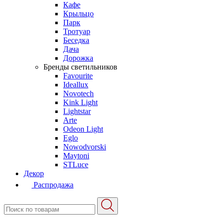
Кафе
Крыльцо
Парк
Тротуар
Беседка
Дача
Дорожка
Бренды светильников
Favourite
Ideallux
Novotech
Kink Light
Lightstar
Arte
Odeon Light
Eglo
Nowodvorski
Maytoni
STLuce
Декор
Распродажа