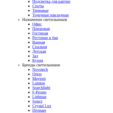
Подсветка для картин
Споты
Трековые
Точечные накладные
Назначение светильников
Офис
Прихожая
Гостиная
Ресторан и бар
Ванная
Спальня
Детская
Зал
Кухня
Бренды светильников
Novotech
Orion
Maytoni
Lumion
Searchlight
F-Promo
Lightstar
Sonex
Crystal Lux
Divinare