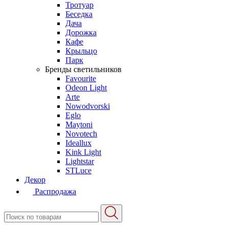
Тротуар
Беседка
Дача
Дорожка
Кафе
Крыльцо
Парк
Бренды светильников
Favourite
Odeon Light
Arte
Nowodvorski
Eglo
Maytoni
Novotech
Ideallux
Kink Light
Lightstar
STLuce
Декор
Распродажа