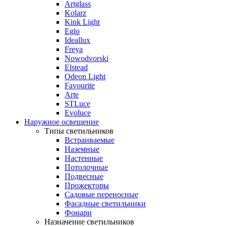
Artglass
Kolarz
Kink Light
Eglo
Ideallux
Freya
Nowodvorski
Elstead
Odeon Light
Favourite
Arte
STLuce
Evoluce
Наружное освещение
Типы светильников
Встраиваемые
Наземные
Настенные
Потолочные
Подвесные
Прожекторы
Садовые переносные
Фасадные светильники
Фонари
Назначение светильников