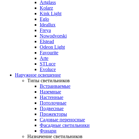
Artglass
Kolarz
Kink Light
Eglo
Ideallux
Freya
Nowodvorski
Elstead
Odeon Light
Favourite
Arte
STLuce
Evoluce
Наружное освещение
Типы светильников
Встраиваемые
Наземные
Настенные
Потолочные
Подвесные
Прожекторы
Садовые переносные
Фасадные светильники
Фонари
Назначение светильников