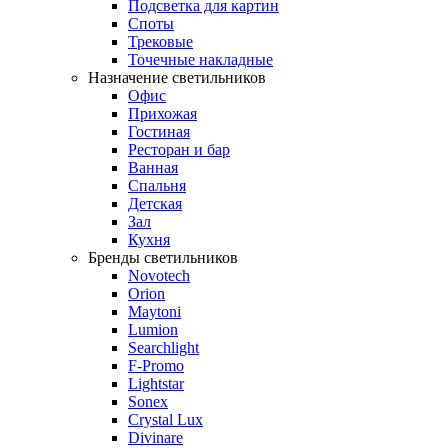
Подсветка для картин
Споты
Трековые
Точечные накладные
Назначение светильников
Офис
Прихожая
Гостиная
Ресторан и бар
Ванная
Спальня
Детская
Зал
Кухня
Бренды светильников
Novotech
Orion
Maytoni
Lumion
Searchlight
F-Promo
Lightstar
Sonex
Crystal Lux
Divinare