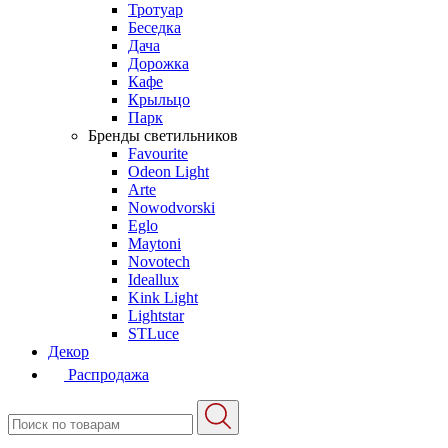
Тротуар
Беседка
Дача
Дорожка
Кафе
Крыльцо
Парк
Бренды светильников
Favourite
Odeon Light
Arte
Nowodvorski
Eglo
Maytoni
Novotech
Ideallux
Kink Light
Lightstar
STLuce
Декор
Распродажа