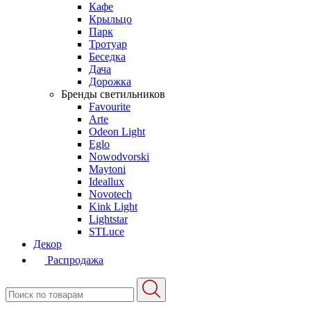
Кафе
Крыльцо
Парк
Тротуар
Беседка
Дача
Дорожка
Бренды светильников
Favourite
Arte
Odeon Light
Eglo
Nowodvorski
Maytoni
Ideallux
Novotech
Kink Light
Lightstar
STLuce
Декор
Распродажа