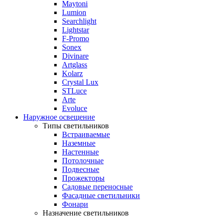
Maytoni
Lumion
Searchlight
Lightstar
F-Promo
Sonex
Divinare
Artglass
Kolarz
Crystal Lux
STLuce
Arte
Evoluce
Наружное освещение
Типы светильников
Встраиваемые
Наземные
Настенные
Потолочные
Подвесные
Прожекторы
Садовые переносные
Фасадные светильники
Фонари
Назначение светильников