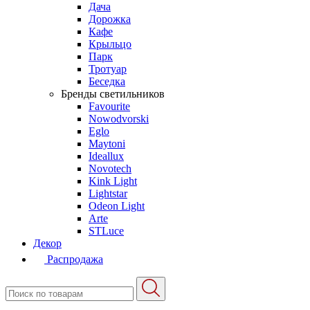
Дача
Дорожка
Кафе
Крыльцо
Парк
Тротуар
Беседка
Бренды светильников
Favourite
Nowodvorski
Eglo
Maytoni
Ideallux
Novotech
Kink Light
Lightstar
Odeon Light
Arte
STLuce
Декор
Распродажа