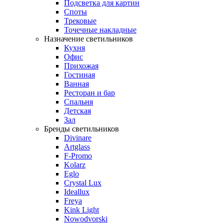
Подсветка для картин
Споты
Трековые
Точечные накладные
Назначение светильников
Кухня
Офис
Прихожая
Гостиная
Ванная
Ресторан и бар
Спальня
Детская
Зал
Бренды светильников
Divinare
Artglass
F-Promo
Kolarz
Eglo
Crystal Lux
Ideallux
Freya
Kink Light
Nowodvorski