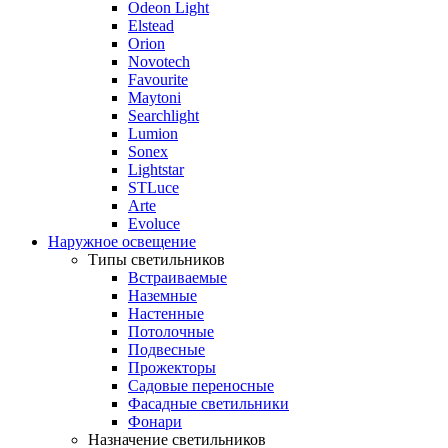
Odeon Light
Elstead
Orion
Novotech
Favourite
Maytoni
Searchlight
Lumion
Sonex
Lightstar
STLuce
Arte
Evoluce
Наружное освещение
Типы светильников
Встраиваемые
Наземные
Настенные
Потолочные
Подвесные
Прожекторы
Садовые переносные
Фасадные светильники
Фонари
Назначение светильников