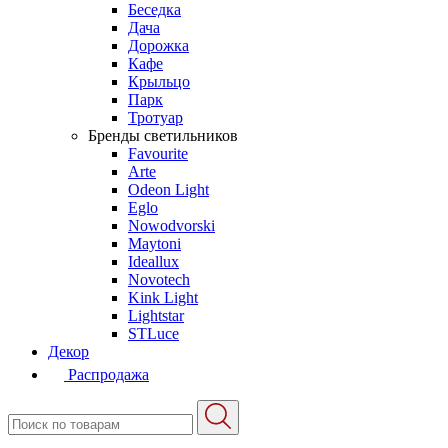
Беседка
Дача
Дорожка
Кафе
Крыльцо
Парк
Тротуар
Бренды светильников
Favourite
Arte
Odeon Light
Eglo
Nowodvorski
Maytoni
Ideallux
Novotech
Kink Light
Lightstar
STLuce
Декор
Распродажа