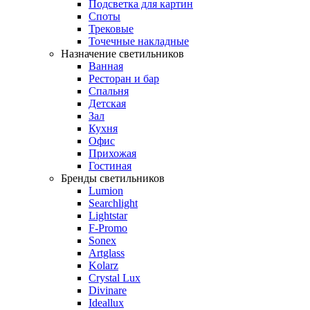
Подсветка для картин
Споты
Трековые
Точечные накладные
Назначение светильников
Ванная
Ресторан и бар
Спальня
Детская
Зал
Кухня
Офис
Прихожая
Гостиная
Бренды светильников
Lumion
Searchlight
Lightstar
F-Promo
Sonex
Artglass
Kolarz
Crystal Lux
Divinare
Ideallux