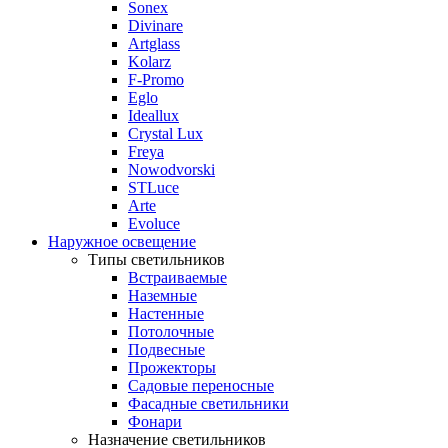
Sonex
Divinare
Artglass
Kolarz
F-Promo
Eglo
Ideallux
Crystal Lux
Freya
Nowodvorski
STLuce
Arte
Evoluce
Наружное освещение
Типы светильников
Встраиваемые
Наземные
Настенные
Потолочные
Подвесные
Прожекторы
Садовые переносные
Фасадные светильники
Фонари
Назначение светильников