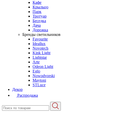
Кафе
Крыльцо
Парк
Тротуар
Беседка
Дача
Дорожка
Бренды светильников
Favourite
Ideallux
Novotech
Kink Light
Lightstar
Arte
Odeon Light
Eglo
Nowodvorski
Maytoni
STLuce
Декор
Распродажа