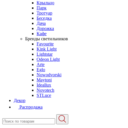
Крыльцо
Парк
Тротуар
Беседка
Дача
Дорожка
Кафе
Бренды светильников
Favourite
Kink Light
Lightstar
Odeon Light
Arte
Eglo
Nowodvorski
Maytoni
Ideallux
Novotech
STLuce
Декор
Распродажа