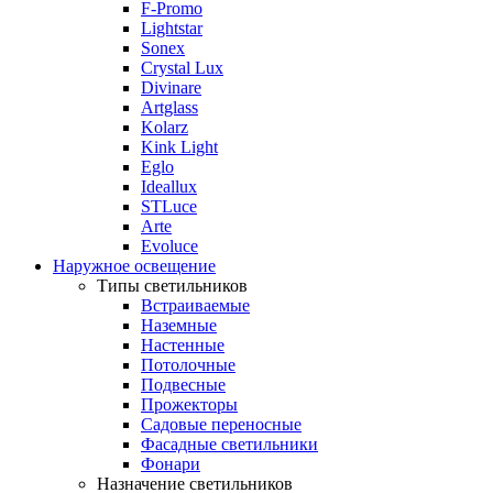
F-Promo
Lightstar
Sonex
Crystal Lux
Divinare
Artglass
Kolarz
Kink Light
Eglo
Ideallux
STLuce
Arte
Evoluce
Наружное освещение
Типы светильников
Встраиваемые
Наземные
Настенные
Потолочные
Подвесные
Прожекторы
Садовые переносные
Фасадные светильники
Фонари
Назначение светильников