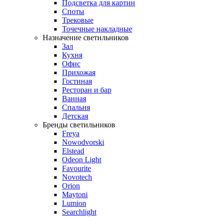
Подсветка для картин
Споты
Трековые
Точечные накладные
Назначение светильников
Зал
Кухня
Офис
Прихожая
Гостиная
Ресторан и бар
Ванная
Спальня
Детская
Бренды светильников
Freya
Nowodvorski
Elstead
Odeon Light
Favourite
Novotech
Orion
Maytoni
Lumion
Searchlight