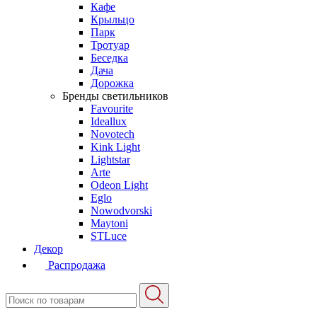
Кафе
Крыльцо
Парк
Тротуар
Беседка
Дача
Дорожка
Бренды светильников
Favourite
Ideallux
Novotech
Kink Light
Lightstar
Arte
Odeon Light
Eglo
Nowodvorski
Maytoni
STLuce
Декор
Распродажа