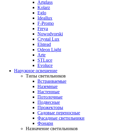
Artglass
Kolarz
Eglo
Ideallux
F-Promo
Freya
Nowodvorski
Crystal Lux
Elstead
Odeon Light
Arte
STLuce
Evoluce
Наружное освещение
Типы светильников
Встраиваемые
Наземные
Настенные
Потолочные
Подвесные
Прожекторы
Садовые переносные
Фасадные светильники
Фонари
Назначение светильников