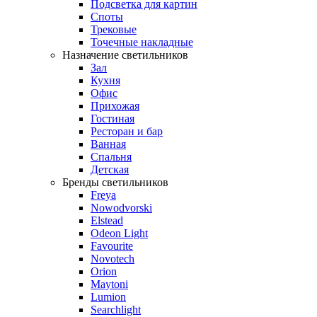
Подсветка для картин
Споты
Трековые
Точечные накладные
Назначение светильников
Зал
Кухня
Офис
Прихожая
Гостиная
Ресторан и бар
Ванная
Спальня
Детская
Бренды светильников
Freya
Nowodvorski
Elstead
Odeon Light
Favourite
Novotech
Orion
Maytoni
Lumion
Searchlight