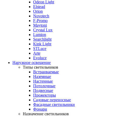
Odeon Light
Elstead
Orion
Novotech
F-Promo
Maytoni
Crystal Lux
Lumion
Searchlight
Kink Light
STLuce
Arte
Evoluce
Наружное освещение
Типы светильников
Встраиваемые
Наземные
Настенные
Потолочные
Подвесные
Прожекторы
Садовые переносные
Фасадные светильники
Фонари
Назначение светильников