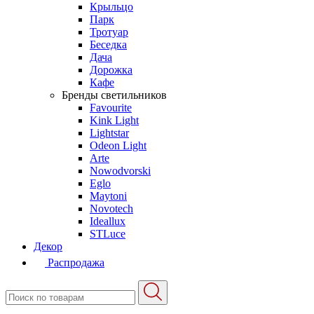
Крыльцо
Парк
Тротуар
Беседка
Дача
Дорожка
Кафе
Бренды светильников
Favourite
Kink Light
Lightstar
Odeon Light
Arte
Nowodvorski
Eglo
Maytoni
Novotech
Ideallux
STLuce
Декор
Распродажа